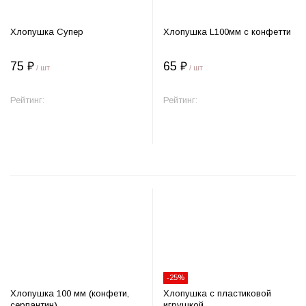
Хлопушка Супер
Хлопушка L100мм с конфетти
75 ₽
65 ₽
/ шт
/ шт
Рейтинг:
Рейтинг:
В корзину
В корзину
-25%
Хлопушка 100 мм (конфети,
Хлопушка с пластиковой
серпантин)
игрушкой