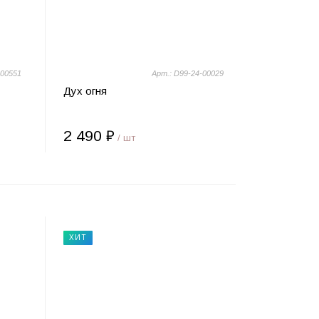
-00551
Арт.: D99-24-00029
Дух огня
2 490 ₽
/ шт
ХИТ