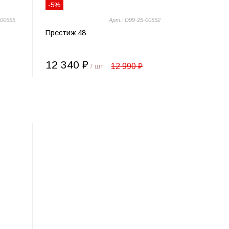
-5%
-00555
Арт.: D99-25-00552
Престиж 48
12 340 ₽
12 990 ₽
/ шт