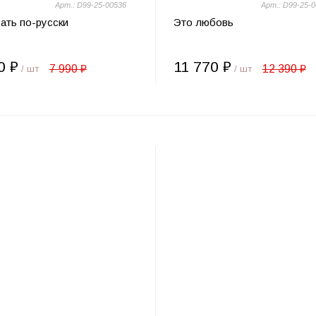
Арт.: D99-25-00536
Арт.: D99-25-
ать по-русски
Это любовь
0 ₽
11 770 ₽
7 990 ₽
12 390 ₽
/ шт
/ шт