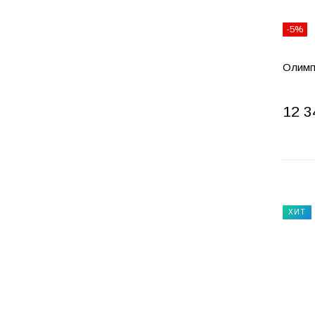
-5%
Олимп
12 3
ХИТ