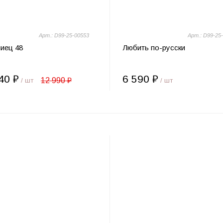
Арт.: D99-25-00553
Арт.: D99-25
иец 48
Любить по-русски
40 ₽
6 590 ₽
12 990 ₽
/ шт
/ шт