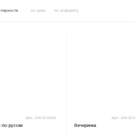
улярности
по цене
по алфавиту
Арт.: D99-25-00559
Арт.: D99-25-
 по-русски
Вечеринка