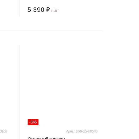
5 390 ₽
/ шт
-5%
00108
Арт.: D99-25-00546
Огненный дракон