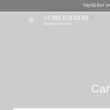
🤗
Уау!
Вот эт
+7 981 878 03 03
Интернет-магазин
Например,
фейерверк
Найти
везде
Сал