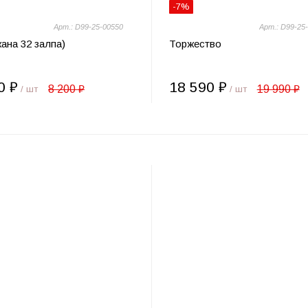
-7%
Арт.: D99-25-00550
Арт.: D99-25
ана 32 залпа)
Торжество
0 ₽
18 590 ₽
8 200 ₽
19 990 ₽
/ шт
/ шт