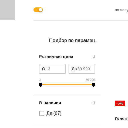
по поп
Подбор по параметрам
Розничная цена
От
До
3
89 990
В наличии
-5%
Да (
67
)
Гулять