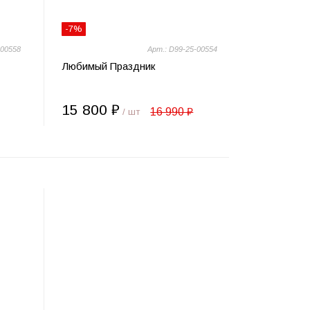
-7%
-00558
Арт.: D99-25-00554
Любимый Праздник
15 800 ₽
16 990 ₽
/ шт