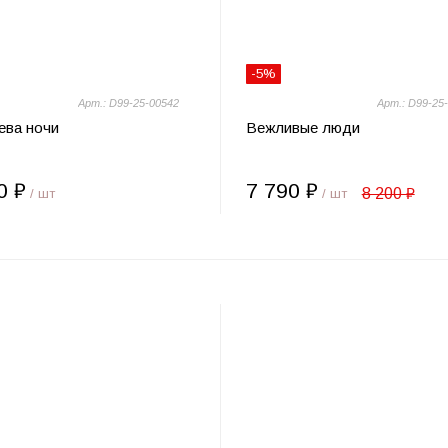
-5%
Арт.: D99-25-00542
Арт.: D99-25
ева ночи
Вежливые люди
0 ₽
7 790 ₽
8 200 ₽
/ шт
/ шт