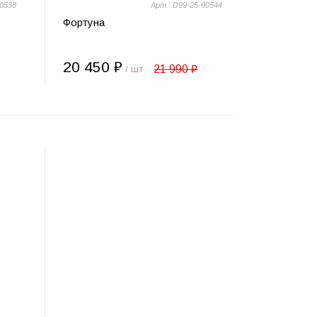
00538
Арт.: D99-25-00544
Фортуна
20 450 ₽
21 990 ₽
/ шт