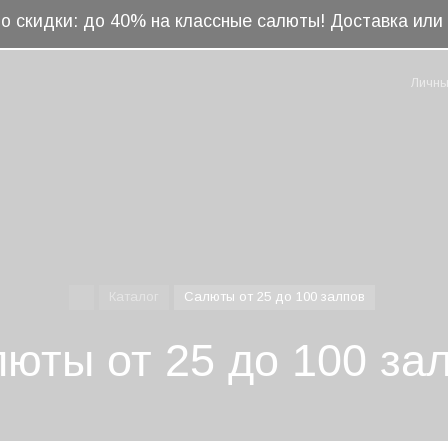
о скидки: до 40% на классные салюты! Доставка ил
Личны
Каталог
Салюты от 25 до 100 залпов
юты от 25 до 100 за