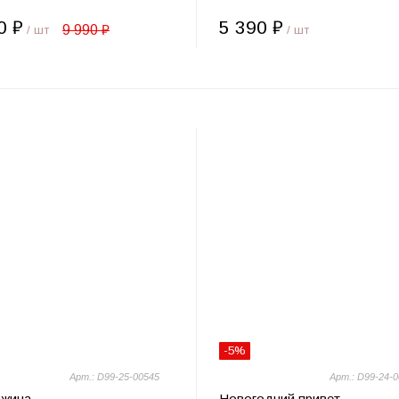
0 ₽
5 390 ₽
9 990 ₽
/ шт
/ шт
-5%
Арт.: D99-25-00545
Арт.: D99-24-
жина
Новогодний привет