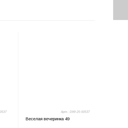
00537
Арт.: D99-25-00537
Веселая вечеринка 49