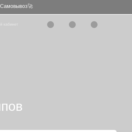
и Самовывоз🚀
й кабинет
лпов