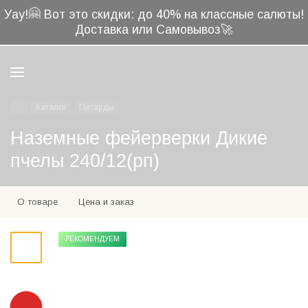
🤗
Уау!
Вот это скидки: до 40% на классные салюты!
Доставка или Самовывоз🚀
Каталог
Петарды
Наземные фейерверки Дикие
пчелы 240/12(рп)
О товаре
Цена и заказ
РЕКОМЕНДУЕМ