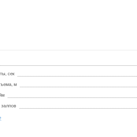
ты, сек
ъема, м
йм
 залпов
е