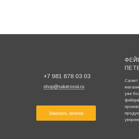
ФЕЙ
ПЕТ
+7 981 878 03 03
Салют 
shop@salutrossii.ru
магази
уже бо
фейерв
произв
Заказать звонок
продук
уверен