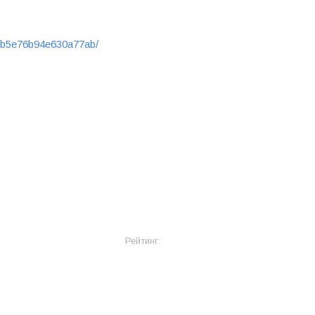
9b1b5e76b94e630a77ab/
Рейтинг: