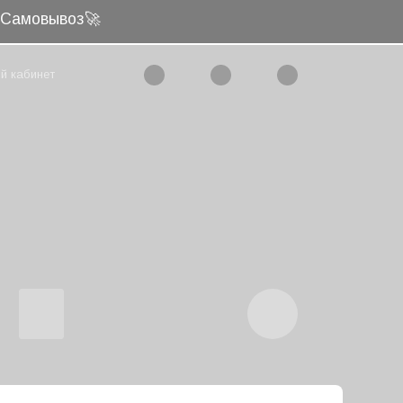
и Самовывоз🚀
й кабинет