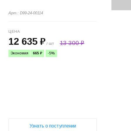
Арт.: D99-24-00114
ЦЕНА
12 635 ₽
13 300 ₽
/ шт
Экономия
665 ₽
-5%
+
−
Узнать о поступлении