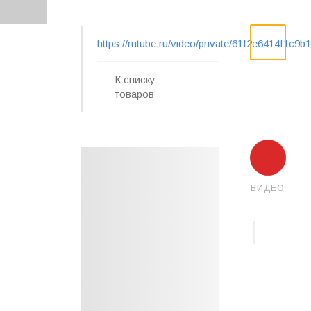
https://rutube.ru/video/private/61f2e6414f1c
К списку
товаров
ВИДЕО