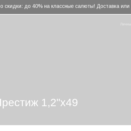
о скидки: до 40% на классные салюты! Доставка ил
Личны
рестиж 1,2"x49