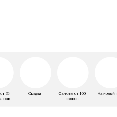
 огня
фонтан ручной 60 сек Голубой 5/20
₽
19 990 ₽
 шт
/ шт
от 25
Скидки
Салюты от 100
На новый 
залпов
залпов