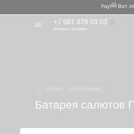
🤗
Уау!
Вот эт
+7 981 878 03 03
Интернет-магазин
Например,
фейерверк
Найти
везде
Каталог
Вся пиротехника
Батарея салютов П