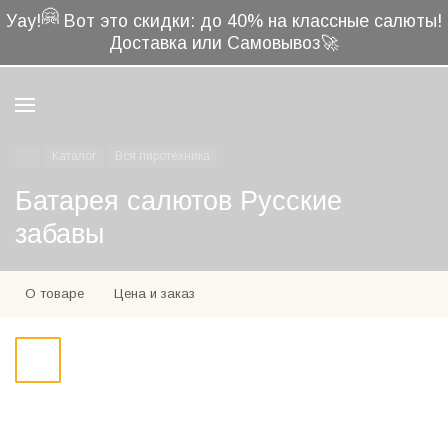
🤗
Уау!
Вот это скидки: до 40% на классные салюты!
Доставка или Самовывоз🚀
Каталог
Вся пиротехника
Батарея салютов Русские
забавы
О товаре
Цена и заказ