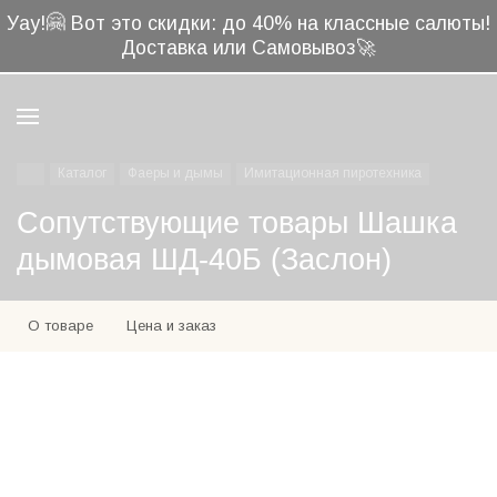
🤗
Уау!
Вот это скидки: до 40% на классные салюты!
Доставка или Самовывоз🚀
Каталог
Фаеры и дымы
Имитационная пиротехника
Сопутствующие товары Шашка
дымовая ШД-40Б (Заслон)
О товаре
Цена и заказ