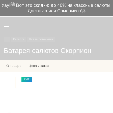
🤗
Уау!
Вот это скидки: до 40% на классные салюты!
Доставка или Самовывоз🚀
Каталог
Вся пиротехника
Батарея салютов Скорпион
О товаре
Цена и заказ
ХИТ