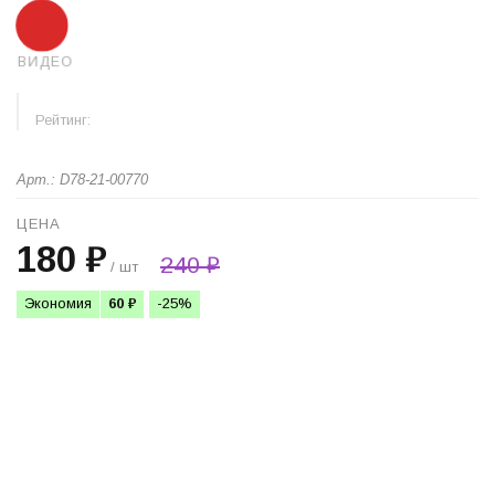
ВИДЕО
Рейтинг:
Арт.: D78-21-00770
ЦЕНА
180 ₽
240 ₽
/ шт
Экономия
60 ₽
-25%
+
−