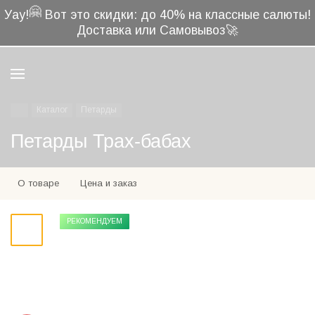
🤗
Уау!
Вот это скидки: до 40% на классные салюты!
Доставка или Самовывоз🚀
Каталог
Петарды
Петарды Трах-бабах
О товаре
Цена и заказ
РЕКОМЕНДУЕМ