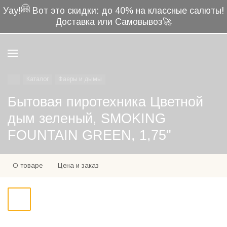
🤗
Уау!
Вот это скидки: до 40% на классные салюты!
Доставка или Самовывоз🚀
Каталог
Фаеры и дымы
Бытовая пиротехника Цветной
дым зеленый, SMOKING
FOUNTAIN GREEN, 1,75"
О товаре
Цена и заказ