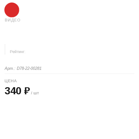
ВИДЕО
Рейтинг:
Арт.: D78-22-00281
ЦЕНА
340 ₽
/ шт
+
−