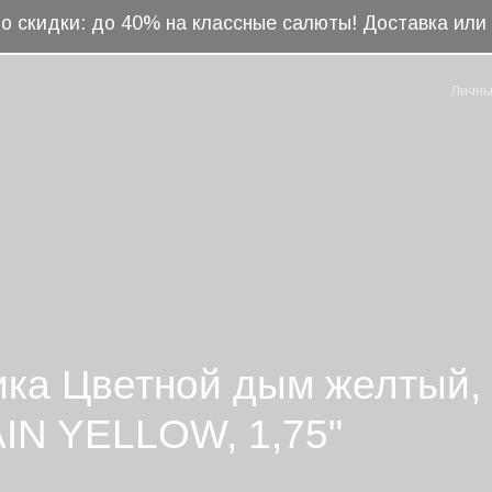
о скидки: до 40% на классные салюты! Доставка ил
Личны
ика Цветной дым желтый,
N YELLOW, 1,75"