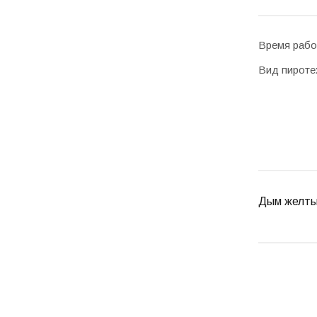
Время рабо
Вид пироте
Дым желтый