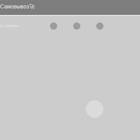
и Самовывоз🚀
й кабинет