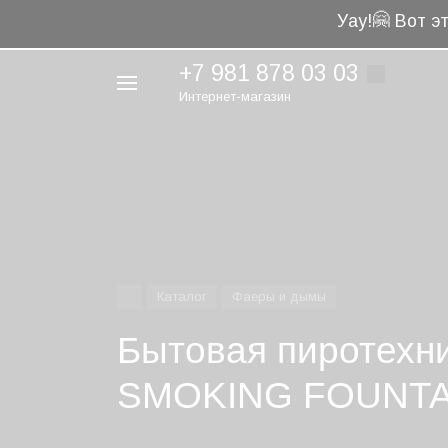
🤗
Уау!
Вот эт
+7 981 878 03 03
Интернет-магазин
Например,
фейерверк
Найти
везде
Каталог
Фаеры и дымы
Бытовая пиротехн
SMOKING FOUNTAI