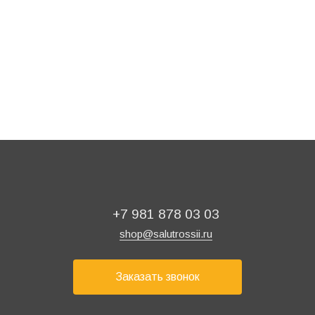
250 ₽
2 017 ₽
2 690 ₽
/ шт
/ шт
+7 981 878 03 03
shop@salutrossii.ru
Заказать звонок