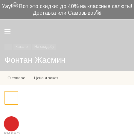
🤗
Уау!
Вот это скидки: до 40% на классные салюты!
Доставка или Самовывоз🚀
Каталог
На свадьбу
Фонтан Жасмин
О товаре
Цена и заказ
ВИДЕО