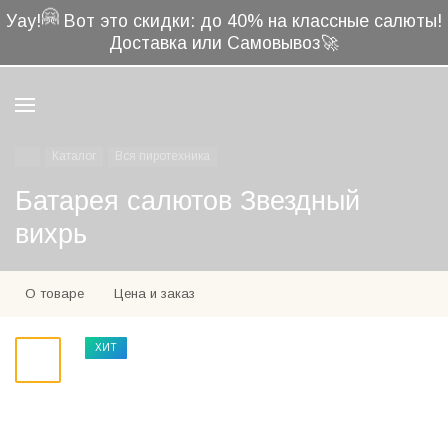
🤗
Уау!
Вот это скидки: до 40% на классные салюты!
Доставка или Самовывоз🚀
Каталог
Вся пиротехника
Батарея салютов Звездный
вихрь
О товаре
Цена и заказ
ХИТ