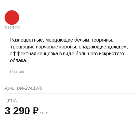
ВИДЕО
Разноцветные, мерцающие белым, георгины,
трещащие парчовые короны, опадающие дождем,
эффектная концовка в виде большого искристого
облака.
Рейтинг:
Арт.: D99-23-01075
ЦЕНА
3 290 ₽
/ шт
+