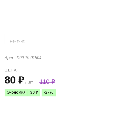
Рейтинг:
Арт.: D99-19-01504
ЦЕНА
80 ₽
110 ₽
/ шт
Экономия
30 ₽
-27%
+
−