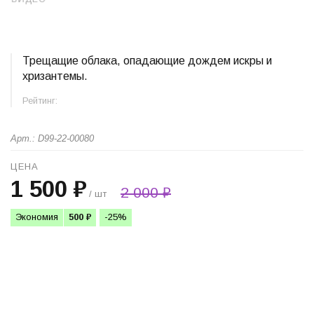
Трещащие облака, опадающие дождем искры и
хризантемы.
Рейтинг:
Арт.: D99-22-00080
ЦЕНА
1 500 ₽
2 000 ₽
/ шт
Экономия
500 ₽
-25%
+
−